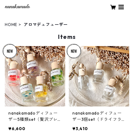
HOME
アロマデュフューザー
Items
nanakamadoディフュー
nanakamadoディフュー
ザー5種類set（贅沢ブレ
ザー3個set（ドライフラ
ンド）
ワーなし）
¥6,600
¥3,410