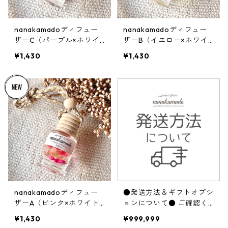
nanakamadoディフュー
nanakamadoディフュー
ザーC（パープル×ホワイ
ザーB（イエロー×ホワイ
ト系）
ト系）
¥1,430
¥1,430
nanakamadoディフュー
●発送方法＆ギフトオプシ
ザーA（ピンク×ホワイト
ョンについて● ご確認く
系）
ださい※購入不可※
¥1,430
¥999,999