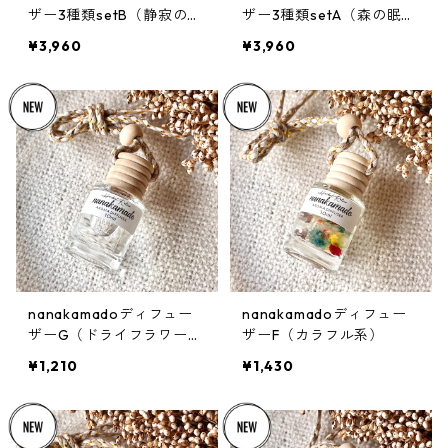
ザー3種類setB（静寂のハ
ザー3種類setA（森の眠り
ーバルブレンド）
ブレンド）
¥3,960
¥3,960
nanakamadoディフュー
nanakamadoディフュー
ザーG（ドライフラワーな
ザーF（カラフル系）
し）
¥1,210
¥1,430