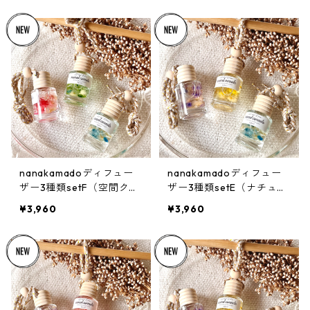
nanakamadoディフュー
nanakamadoディフュー
ザー3種類setF（空間クリ
ザー3種類setE（ナチュラ
ーンエアブレンド）
ル癒しブレンド）
¥3,960
¥3,960