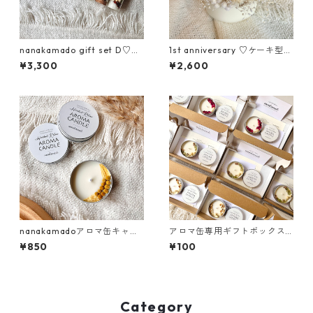
nanakamado gift set D♡
1st anniversary ♡ケーキ型ア
《○○の香り》アロマキャン
ロマキャンドル《○○の香
¥3,300
¥2,600
ドル・ドライフラワー・モイ
り》アロマキャンドル・ケー
ストポプリ
キキャンドル・キャンドル
nanakamadoアロマ缶キャン
アロマ缶専用ギフトボックス
ドルC♡《○○の香り》キャン
（小さい）※こちらで購入不
¥850
¥100
ドル・ドライフラワー・アロ
可
マキャンドル
Category