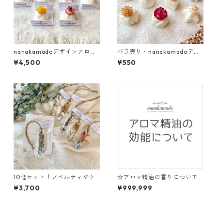
nanakamadoデザインアロマ
バラ売り・nanakamadoデザ
サシェ10個set
インアロマサシェ
¥4,500
¥550
10個セット！ノベルティやウ
☆アロマ精油の香りについて
ェディングギフトやプチギフ
☆ ※購入不可※
¥3,700
¥999,999
トに♡miniアロマサシェ《○
○の香り》アロマワックスバ
ー・ボタニカルサシェ・アロ
マワックスサシェ