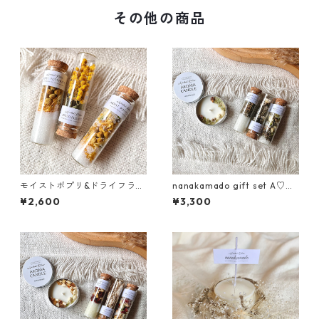
その他の商品
モイストポプリ&ドライフラワ
nanakamado gift set A♡
ー set C♡《○○の香り》ポプ
《○○の香り》アロマキャン
¥2,600
¥3,300
リ・ドライフラワー・モイス
ドル・ドライフラワー・モイ
トポプリ
ストポプリ