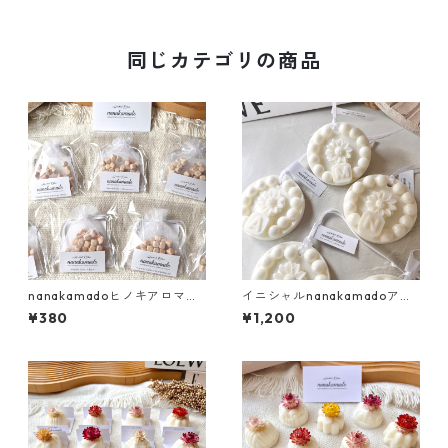
ー・ボタニカルサシェ・アロ
マワックスサシェ
同じカテゴリの商品
nanakamadoヒノキアロマサ
イニシャルnanakamadoアロ
シェ
マワックスサシェ
¥380
¥1,200