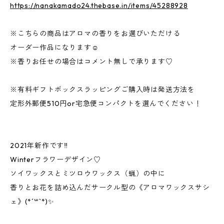
https://nanakamado24.thebase.in/items/45288928
※こちらの商品はアロマの香りをお選びいただける
オーダー作品になります☺︎
※香りお任せの場合はコメント無しで承ります♡
※有料ギフトボックスラッピングご購入時は発送方法を
定形外郵便510円or宅急便コンパクトを選んでください！
2021年新作です‼︎
Winterフラワーデザイン♡
ソイワックスとミツロウワックス（蝋）の中に
香りとお花を詰め込んだサークル型の《アロマワックスサシ
ェ》(*´꒳`*)✨