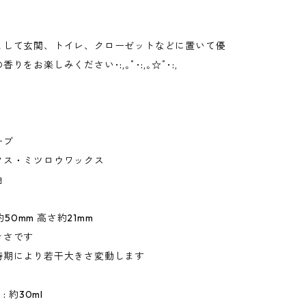
として玄関、トイレ、クローゼットなどに置いて優
りをお楽しみください･:,｡ﾟ･:,｡☆ﾟ･:,
ーブ
クス・ミツロウワックス
油
×約50mm 高さ約21mm
きさです
時期により若干大きさ変動します
: 約30ml