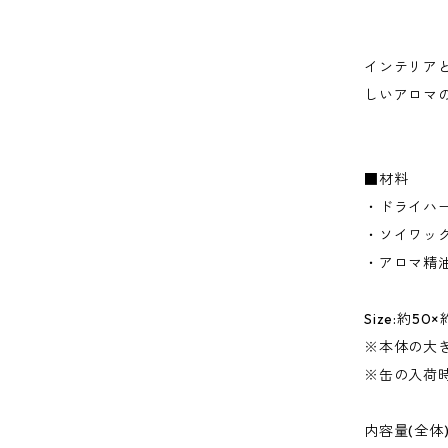
インテリア
しいアロマの香
■材料
・ドライハ
・ソイワッ
・アロマ精
Size:約50
※本体の大
※缶の入荷
内容量(全体) 