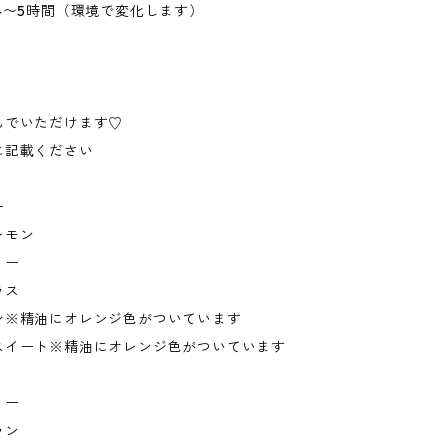
4〜5時間（環境で変化します）
んでいただけます♡
に記載ください
ー
レモン
リー
ラス
ン※精油にオレンジ色がついています
スイート※精油にオレンジ色がついています
リー
ラン