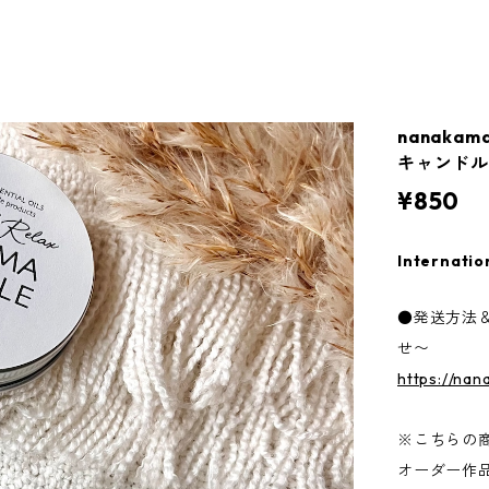
nanak
キャンド
¥850
Internatio
●発送方法
せ〜
https://na
※こちらの
オーダー作品