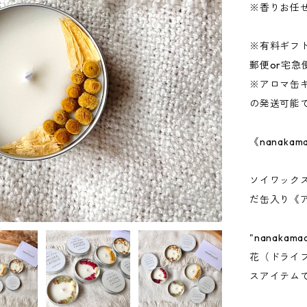
※香りお任
※有料ギフ
郵便or宅
※アロマ缶
の発送可能
《nanaka
ソイワック
だ缶入り《ア
"nanak
花（ドライ
スアイテム