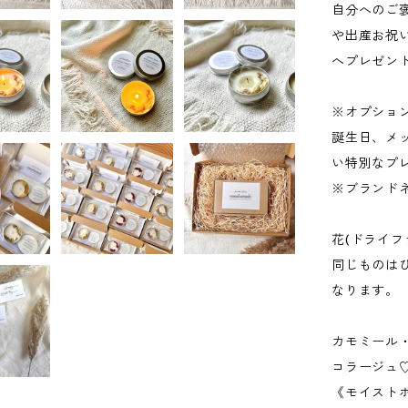
自分へのご
や出産お祝
へプレゼン
※オプショ
誕生日、メ
い特別なプ
※ブランド
花(ドライ
同じものは
なります。
カモミール
コラージュ
《モイストポ