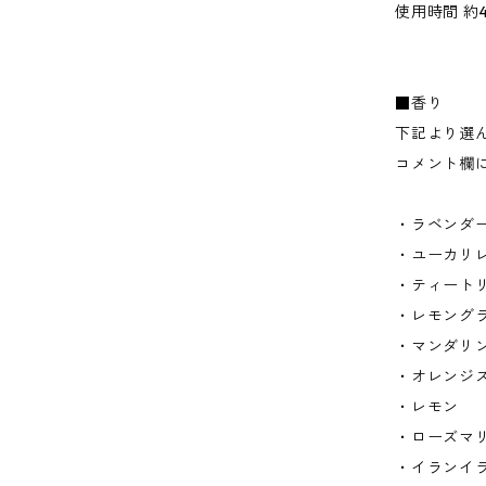
使用時間 約
■香り
下記より選
コメント欄
・ラベンダ
・ユーカリ
・ティート
・レモング
・マンダリ
・オレンジ
・レモン
・ローズマ
・イランイ