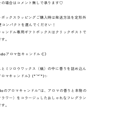
せの場合はコメント無しで承ります♡
トボックスラッピングご購入時は発送方法を定形外
急便コンパクトを選んでください！
キャンドル専用ギフトボックスはクリックポストで
です。
madoアロマ缶キャンドル C》
スとミツロウワックス（蝋）の中に香りを詰め込ん
ロマキャンドル》(*´꒳`*)✨
amadoのアロマキャンドル"は、アロマの香りと本物の
フラワー）をコラージュしたおしゃれなフレグラン
です。