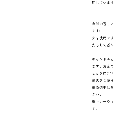
用していま
自然の香り
ます!
火を使用せ
安心して香
キャンドル
ます。お家
とときに(*´
※火をご使
※燃焼中は
さい。
※トレーや
す。