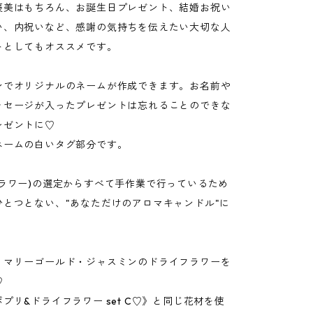
褒美はもちろん、お誕生日プレゼント、結婚お祝い
い、内祝いなど、感謝の気持ちを伝えたい大切な人
トとしてもオススメです。
ンでオリジナルのネームが作成できます。お名前や
ッセージが入ったプレゼントは忘れることのできな
レゼントに♡
ネームの白いタグ部分です。
フラワー)の選定からすべて手作業で行っているため
ひとつとない、"あなただけのアロマキャンドル"に
・マリーゴールド・ジャスミンのドライフラワーを
♡
プリ&ドライフラワー set C♡》と同じ花材を使