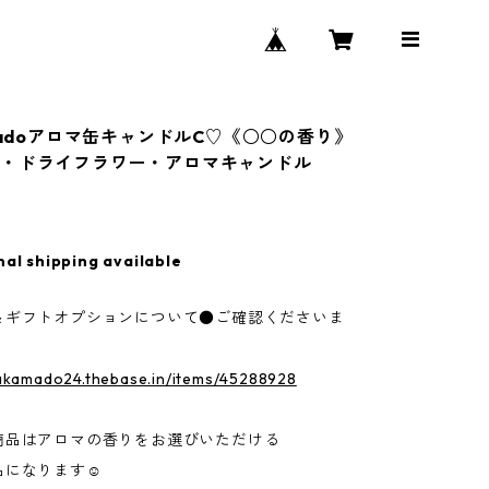
amadoアロマ缶キャンドルC♡《○○の香り》
ル・ドライフラワー・アロマキャンドル
nal shipping available
＆ギフトオプションについて●ご確認くださいま
nakamado24.thebase.in/items/45288928
商品はアロマの香りをお選びいただける
になります☺︎