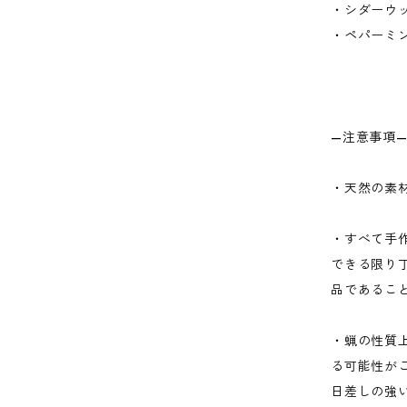
・シダーウ
・ペパーミ
—注意事項—
・天然の素
・すべて手
できる限り
品であるこ
・蝋の性質
る可能性が
日差しの強