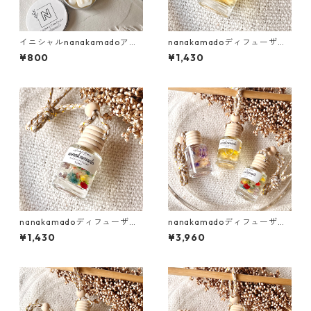
イニシャルnanakamadoアロ
nanakamadoディフューザー
マキャンドル
B（イエロー×ホワイト系）
¥800
¥1,430
nanakamadoディフューザー
nanakamadoディフューザー
F（カラフル系）
3種類setC（朝の集中リフレッ
¥1,430
¥3,960
シュブレンド）