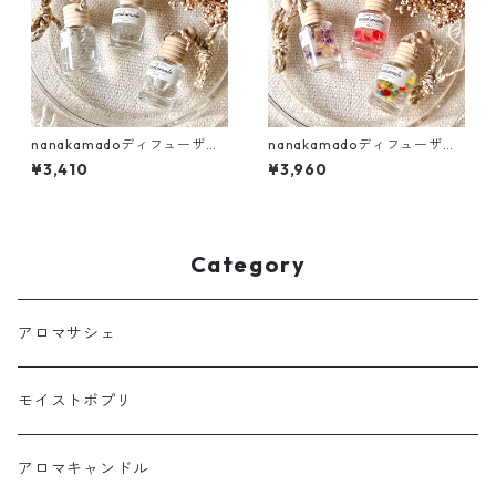
nanakamadoディフューザー
nanakamadoディフューザー
3個set（ドライフラワーな
3種類setD（すっきりクリア
¥3,410
¥3,960
し）
ブレンド）
Category
アロマサシェ
モイストポプリ
アロマキャンドル