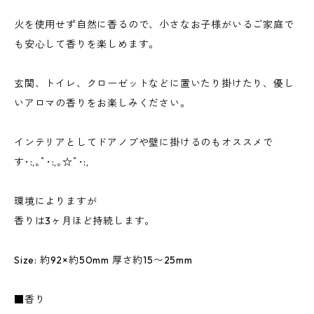
火を使用せず自然に香るので、小さなお子様がいるご家庭で
も安心して香りを楽しめます。
玄関、トイレ、クローゼットなどに置いたり掛けたり、優し
いアロマの香りをお楽しみください。
インテリアとしてドアノブや壁に掛けるのもオススメで
す･:,｡ﾟ･:,｡☆ﾟ･:,
環境によりますが
香りは3ヶ月ほど持続します。
Size: 約92×約50mm 厚さ約15〜25mm
■香り